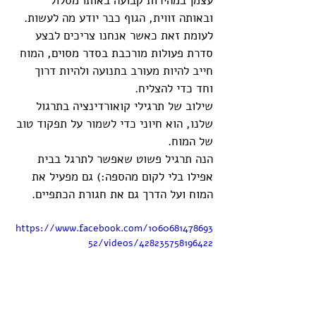
עצמן במהירות קבועה באותו מסלול 
ובאותה זווית, הגוף כבר יודע מה לעשות. 
לעומת זאת כאשר אנחנו צריכים לבצע 
סדרת פעולות מורכבת בסדר מסוים, המוח 
חייב להיות מעורב בתנועה ולהיות דרוך 
וחד כדי להצליח. 
שילוב של תרגילי קואורדינציה בתרגול 
שלנו, הוא חיוני כדי לשמור על תפקוד טוב 
של המוח. 
הנה תרגיל פשוט שאפשר לתרגל בבית 
אפילו בלי לקום מהספה:) גם מפעיל את 
המוח ועל הדרך גם את חגורת הכתפיים.
https://www.facebook.com/1060681478693
52/videos/428235758196422